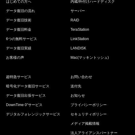
はじめての方へ
内蔵/外付けハードディスク
データ復旧の流れ
サーバー
データ復旧技術
RAID
データ復旧料金
TeraStation
6つの無料サービス
LinkStation
データ復旧実績
LANDISK
お客様の声
Mac(マッキントッシュ)
超特急サービス
お問い合わせ
暗号化データ復旧サービス
送付先
データ復旧出張サービス
お知らせ
DownTime 0”サービス
プライバシーポリシー
デジタルフォレンジックサービス
セキュリティポリシー
メディア掲載情報
法人アライアンスパートナー