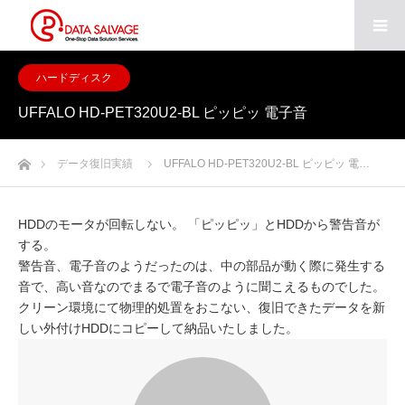
ハードディスク
UFFALO HD-PET320U2-BL ピッピッ 電子音
ホーム
データ復旧実績
UFFALO HD-PET320U2-BL ピッピッ 電…
HDDのモータが回転しない。 「ピッピッ」とHDDから警告音が
する。
警告音、電子音のようだったのは、中の部品が動く際に発生する
音で、高い音なのでまるで電子音のように聞こえるものでした。
クリーン環境にて物理的処置をおこない、復旧できたデータを新
しい外付けHDDにコピーして納品いたしました。