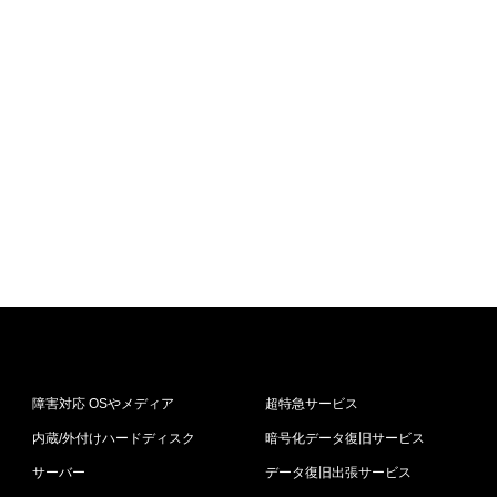
障害対応 OSやメディア
超特急サービス
内蔵/外付けハードディスク
暗号化データ復旧サービス
サーバー
データ復旧出張サービス