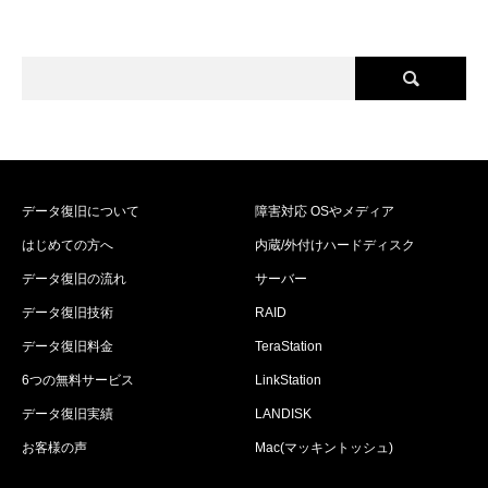
データ復旧について
障害対応 OSやメディア
はじめての方へ
内蔵/外付けハードディスク
データ復旧の流れ
サーバー
データ復旧技術
RAID
データ復旧料金
TeraStation
6つの無料サービス
LinkStation
データ復旧実績
LANDISK
お客様の声
Mac(マッキントッシュ)