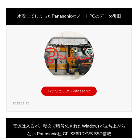
水没してしまったPanasonic社ノートPCのデータ復旧
パナソニック - Panasonic
2023.12.15
電源は入るが、秘文で暗号化されたWindowsが立ち上がら
ない Panasonic社 CF-SZ6RDYVS SSD搭載