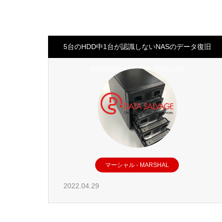
5台のHDD中1台が認識しないNASのデータ復旧
MARSHAL社製 MAL355EU3R
マーシャル - MARSHAL
2022.04.29