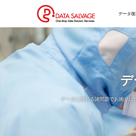
データ復
デ
データに纏わる諸問題でお困りに