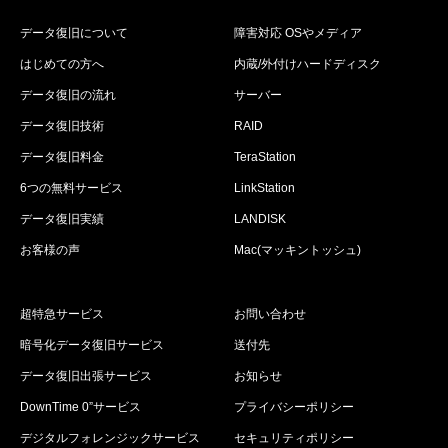
データ復旧について
障害対応 OSやメディア
はじめての方へ
内蔵/外付けハードディスク
データ復旧の流れ
サーバー
データ復旧技術
RAID
データ復旧料金
TeraStation
6つの無料サービス
LinkStation
データ復旧実績
LANDISK
お客様の声
Mac(マッキントッシュ)
超特急サービス
お問い合わせ
暗号化データ復旧サービス
送付先
データ復旧出張サービス
お知らせ
DownTime 0”サービス
プライバシーポリシー
デジタルフォレンジックサービス
セキュリティポリシー