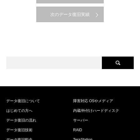
次のデータ復旧実績
データ復旧について
障害対応 OSやメディア
はじめての方へ
内蔵/外付けハードディスク
データ復旧の流れ
サーバー
データ復旧技術
RAID
データ復旧料金
TeraStation