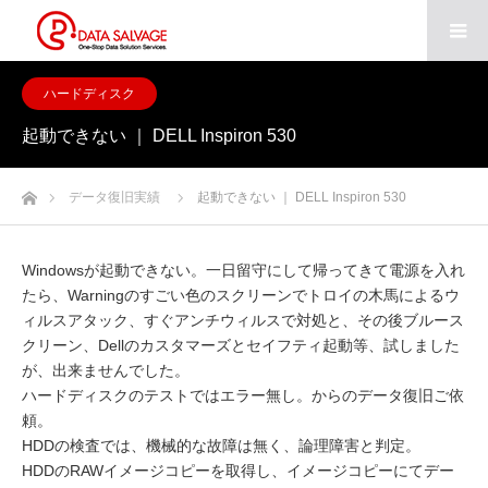
ハードディスク
起動できない ｜ DELL Inspiron 530
ホーム
データ復旧実績
起動できない ｜ DELL Inspiron 530
Windowsが起動できない。一日留守にして帰ってきて電源を入れ
たら、Warningのすごい色のスクリーンでトロイの木馬によるウ
ィルスアタック、すぐアンチウィルスで対処と、その後ブルース
クリーン、Dellのカスタマーズとセイフティ起動等、試しました
が、出来ませんでした。
ハードディスクのテストではエラー無し。からのデータ復旧ご依
頼。
HDDの検査では、機械的な故障は無く、論理障害と判定。
HDDのRAWイメージコピーを取得し、イメージコピーにてデー