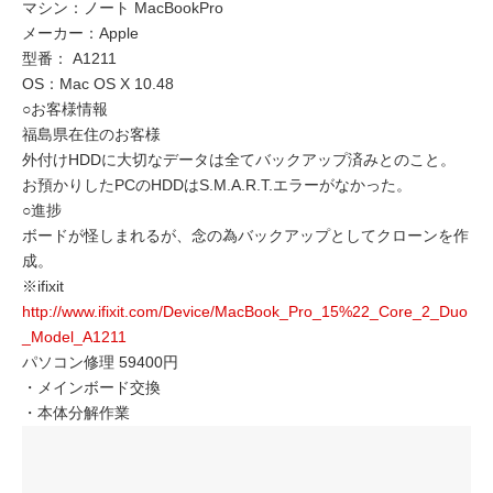
マシン：ノート MacBookPro
メーカー：Apple
型番： A1211
OS：Mac OS X 10.48
○お客様情報
福島県在住のお客様
外付けHDDに大切なデータは全てバックアップ済みとのこと。
お預かりしたPCのHDDはS.M.A.R.T.エラーがなかった。
○進捗
ボードが怪しまれるが、念の為バックアップとしてクローンを作
成。
※ifixit
http://www.ifixit.com/Device/MacBook_Pro_15%22_Core_2_Duo
_Model_A1211
パソコン修理 59400円
・メインボード交換
・本体分解作業