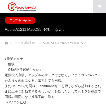
アップル - Apple
Apple A1211 MacOSが起動しない。
ホーム
データ復旧実績
Apple A1211 MacOSが起動しない。
○作業カルテ
・症状
「OSが正常起動しない」
電源投入直後、アップルのマークではなく、ファミコンのバグッ
たような画面になる。出力しても同様。
またUbuntuでも同様。 commandキーを押しながら起動するとた
まに上手く起動できるらしいが、起動したとしても１０分程度で
同様の画面になり操作不能に陥る。
○パソコン仕様