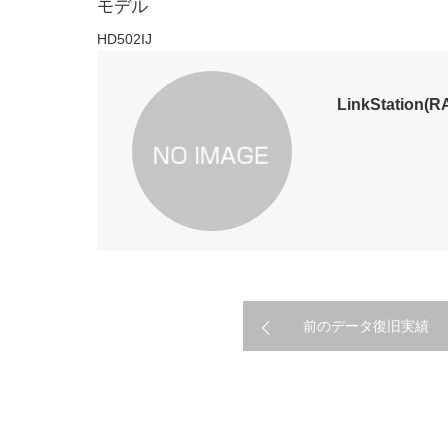
モデル
HD502IJ
LinkStatio
前のデータ復旧実績