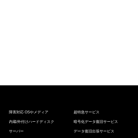
障害対応 OSやメディア
超特急サービス
内蔵/外付けハードディスク
暗号化データ復旧サービス
サーバー
データ復旧出張サービス