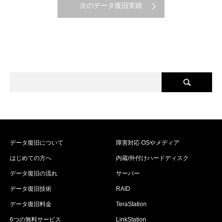
次のデータ復旧実績
データ復旧について
障害対応 OSやメディア
はじめての方へ
内蔵/外付けハードディスク
データ復旧の流れ
サーバー
データ復旧技術
RAID
データ復旧料金
TeraStation
6つの無料サービス
LinkStation