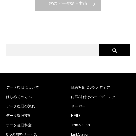
次のデータ復旧実績
データ復旧について
障害対応 OSやメディア
はじめての方へ
内蔵/外付けハードディスク
データ復旧の流れ
サーバー
データ復旧技術
RAID
データ復旧料金
TeraStation
6つの無料サービス
LinkStation