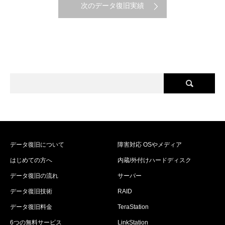
次のデータ復旧実績
データ復旧について
障害対応 OSやメディア
はじめての方へ
内蔵/外付けハードディスク
データ復旧の流れ
サーバー
データ復旧技術
RAID
データ復旧料金
TeraStation
6つの無料サービス
LinkStation