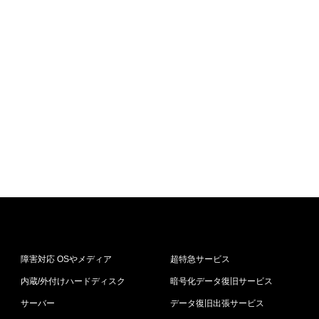
障害対応 OSやメディア
超特急サービス
内蔵/外付けハードディスク
暗号化データ復旧サービス
サーバー
データ復旧出張サービス