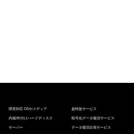
障害対応 OSやメディア
超特急サービス
内蔵/外付けハードディスク
暗号化データ復旧サービス
サーバー
データ復旧出張サービス