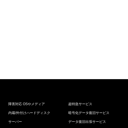
障害対応 OSやメディア
超特急サービス
内蔵/外付けハードディスク
暗号化データ復旧サービス
サーバー
データ復旧出張サービス