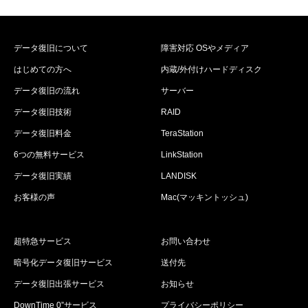
データ復旧について
障害対応 OSやメディア
はじめての方へ
内蔵/外付けハードディスク
データ復旧の流れ
サーバー
データ復旧技術
RAID
データ復旧料金
TeraStation
6つの無料サービス
LinkStation
データ復旧実績
LANDISK
お客様の声
Mac(マッキントッシュ)
超特急サービス
お問い合わせ
暗号化データ復旧サービス
送付先
データ復旧出張サービス
お知らせ
DownTime 0”サービス
プライバシーポリシー