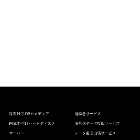
障害対応 OSやメディア
超特急サービス
内蔵/外付けハードディスク
暗号化データ復旧サービス
サーバー
データ復旧出張サービス