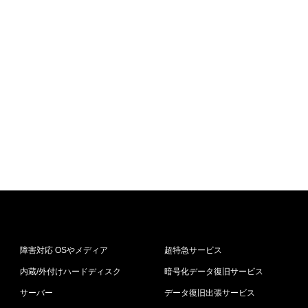
障害対応 OSやメディア
超特急サービス
内蔵/外付けハードディスク
暗号化データ復旧サービス
サーバー
データ復旧出張サービス