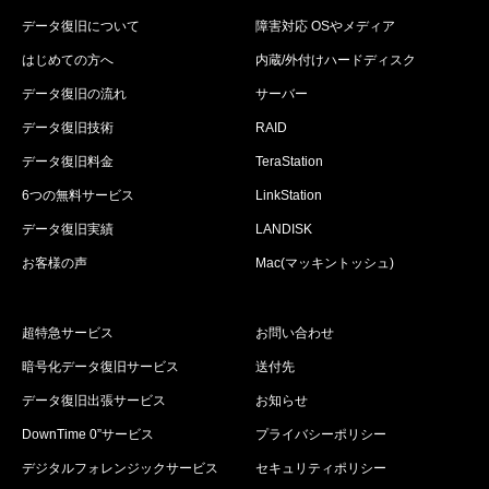
データ復旧について
障害対応 OSやメディア
はじめての方へ
内蔵/外付けハードディスク
データ復旧の流れ
サーバー
データ復旧技術
RAID
データ復旧料金
TeraStation
6つの無料サービス
LinkStation
データ復旧実績
LANDISK
お客様の声
Mac(マッキントッシュ)
超特急サービス
お問い合わせ
暗号化データ復旧サービス
送付先
データ復旧出張サービス
お知らせ
DownTime 0”サービス
プライバシーポリシー
デジタルフォレンジックサービス
セキュリティポリシー