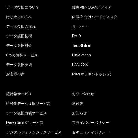
データ復旧について
障害対応 OSやメディア
はじめての方へ
内蔵/外付けハードディスク
データ復旧の流れ
サーバー
データ復旧技術
RAID
データ復旧料金
TeraStation
6つの無料サービス
LinkStation
データ復旧実績
LANDISK
お客様の声
Mac(マッキントッシュ)
超特急サービス
お問い合わせ
暗号化データ復旧サービス
送付先
データ復旧出張サービス
お知らせ
DownTime 0”サービス
プライバシーポリシー
デジタルフォレンジックサービス
セキュリティポリシー