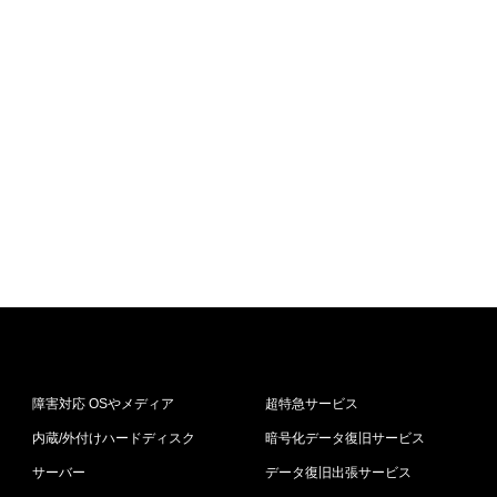
障害対応 OSやメディア
超特急サービス
内蔵/外付けハードディスク
暗号化データ復旧サービス
サーバー
データ復旧出張サービス