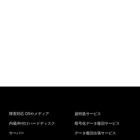
障害対応 OSやメディア
超特急サービス
内蔵/外付けハードディスク
暗号化データ復旧サービス
サーバー
データ復旧出張サービス