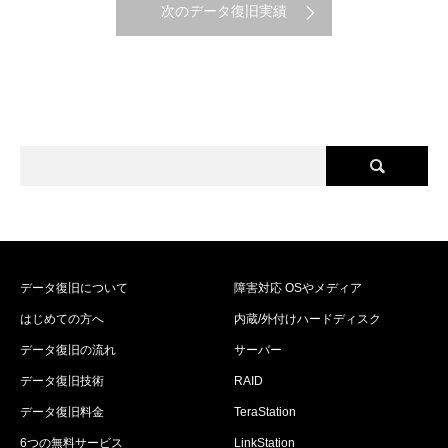
次のデータ復旧実績
データ復旧について
障害対応 OSやメディア
はじめての方へ
内蔵/外付けハードディスク
データ復旧の流れ
サーバー
データ復旧技術
RAID
データ復旧料金
TeraStation
6つの無料サービス
LinkStation