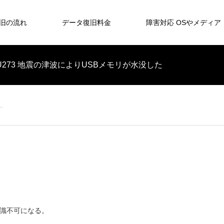
旧の流れ
データ復旧料金
障害対応 OSやメディア
 Disk U273 地震の津波によりUSBメモリが水没した
の…
認識不可になる。