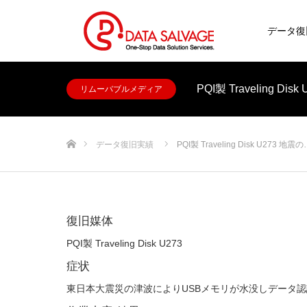
データ復
PQI製 Traveling
リムーバブルメディア
ホーム
データ復旧実績
PQI製 Traveling Disk U273 地震
復旧媒体
PQI製 Traveling Disk U273
症状
東日本大震災の津波によりUSBメモリが水没しデータ