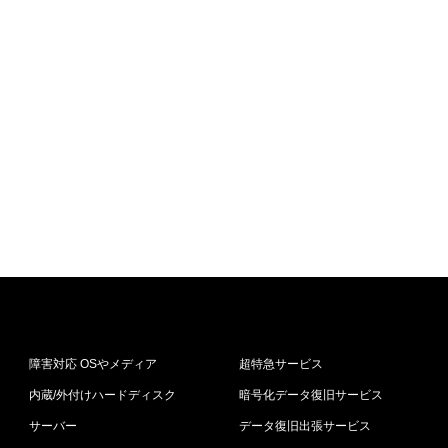
障害対応 OSやメディア
超特急サービス
内蔵/外付けハードディスク
暗号化データ復旧サービス
サーバー
データ復旧出張サービス