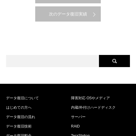
次のデータ復旧実績
データ復旧について
障害対応 OSやメディア
はじめての方へ
内蔵/外付けハードディスク
データ復旧の流れ
サーバー
データ復旧技術
RAID
データ復旧料金
TeraStation