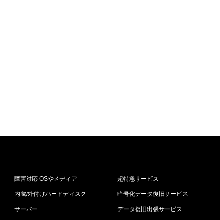
障害対応 OSやメディア
超特急サービス
内蔵/外付けハードディスク
暗号化データ復旧サービス
サーバー
データ復旧出張サービス