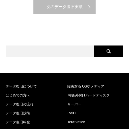
次のデータ復旧実績
データ復旧について
障害対応 OSやメディア
はじめての方へ
内蔵/外付けハードディスク
データ復旧の流れ
サーバー
データ復旧技術
RAID
データ復旧料金
TeraStation