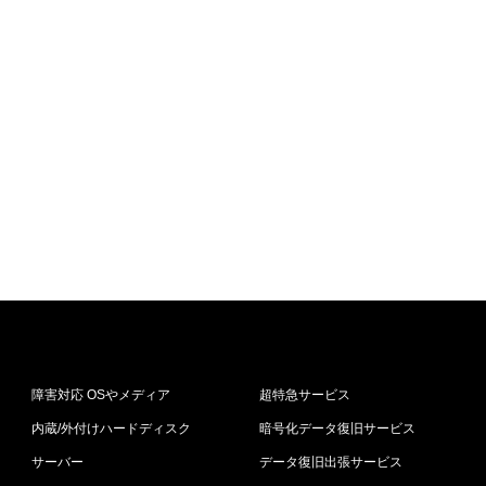
障害対応 OSやメディア
超特急サービス
内蔵/外付けハードディスク
暗号化データ復旧サービス
サーバー
データ復旧出張サービス