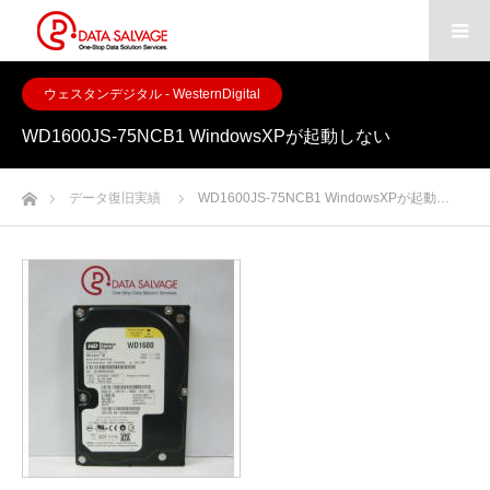
ウェスタンデジタル - WesternDigital
WD1600JS-75NCB1 WindowsXPが起動しない
ホーム
データ復旧実績
WD1600JS-75NCB1 WindowsXPが起動…