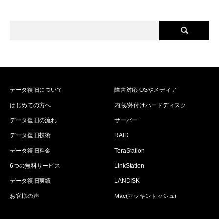
データ復旧について
障害対応 OSやメディア
はじめての方へ
内蔵/外付けハードディスク
データ復旧の流れ
サーバー
データ復旧技術
RAID
データ復旧料金
TeraStation
6つの無料サービス
LinkStation
データ復旧実績
LANDISK
お客様の声
Mac(マッキントッシュ)