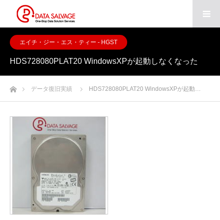
エイチ・ジー・エス・ティー - HGST
HDS728080PLAT20 WindowsXPが起動しなくなった
ホーム
データ復旧実績
HDS728080PLAT20 WindowsXPが起動…