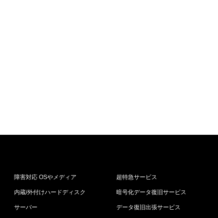
障害対応 OSやメディア
超特急サービス
内蔵/外付けハードディスク
暗号化データ復旧サービス
サーバー
データ復旧出張サービス