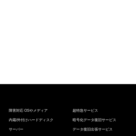
障害対応 OSやメディア
超特急サービス
内蔵/外付けハードディスク
暗号化データ復旧サービス
サーバー
データ復旧出張サービス