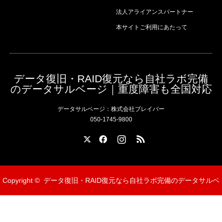
法人アライアンスパートナー
本サイトご利用にあたって
データ復旧・RAID復元なら自社ラボ完備
のデータサルベージ｜重度障害も全国対応
データサルベージ：株式会社ブレイバー
050-1745-9800
X
Facebook
Instagram
RSS
Copyright ©
データ復旧・RAID復元なら自社ラボ完備のデータサルベ
ージ｜重度障害も全国対応
無料相談ダイヤル 050-1745-9800
メールでのお問い合わせ
受付・送付 所在地