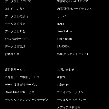
データ復旧について
障害対応 OSやメディア
はじめての方へ
内蔵/外付けハードディスク
データ復旧の流れ
サーバー
データ復旧技術
RAID
データ復旧料金
TeraStation
6つの無料サービス
LinkStation
データ復旧実績
LANDISK
お客様の声
Mac(マッキントッシュ)
超特急サービス
お問い合わせ
暗号化データ復旧サービス
送付先
データ復旧出張サービス
お知らせ
DownTime 0”サービス
プライバシーポリシー
デジタルフォレンジックサービス
セキュリティポリシー
メディア掲載情報