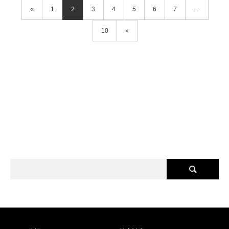
«
1
2
3
4
5
6
7
…
10
»