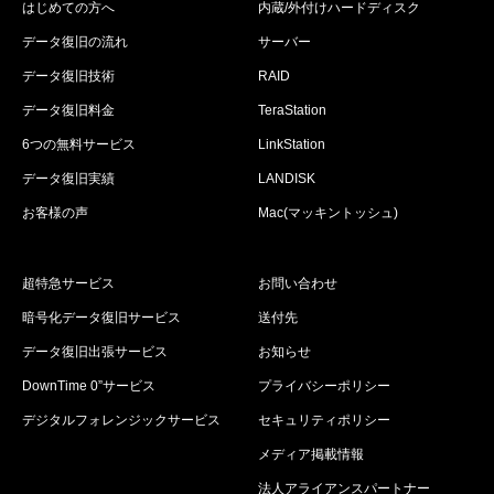
はじめての方へ
内蔵/外付けハードディスク
データ復旧の流れ
サーバー
データ復旧技術
RAID
データ復旧料金
TeraStation
6つの無料サービス
LinkStation
データ復旧実績
LANDISK
お客様の声
Mac(マッキントッシュ)
超特急サービス
お問い合わせ
暗号化データ復旧サービス
送付先
データ復旧出張サービス
お知らせ
DownTime 0”サービス
プライバシーポリシー
デジタルフォレンジックサービス
セキュリティポリシー
メディア掲載情報
法人アライアンスパートナー