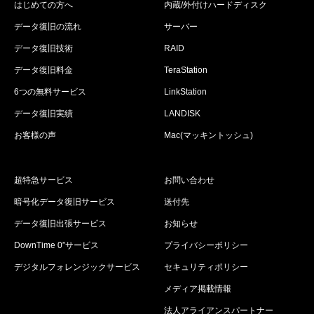
はじめての方へ
内蔵/外付けハードディスク
データ復旧の流れ
サーバー
データ復旧技術
RAID
データ復旧料金
TeraStation
6つの無料サービス
LinkStation
データ復旧実績
LANDISK
お客様の声
Mac(マッキントッシュ)
超特急サービス
お問い合わせ
暗号化データ復旧サービス
送付先
データ復旧出張サービス
お知らせ
DownTime 0”サービス
プライバシーポリシー
デジタルフォレンジックサービス
セキュリティポリシー
メディア掲載情報
法人アライアンスパートナー