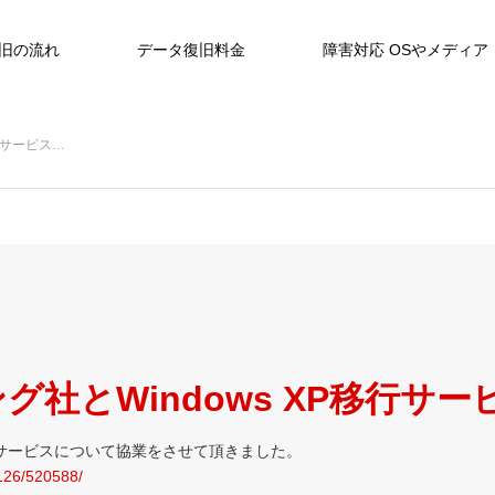
旧の流れ
データ復旧料金
障害対応 OSやメディア
行サービス…
社とWindows XP移行サ
移行サービスについて協業をさせて頂きました。
31126/520588/