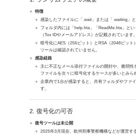
特徴
感染したファイルに「.wait」または「.wait
フォルダ内には「help.hta」「ReadMe.h
（Tox IDやメールアドレス）が記載されています
暗号化にAES（256ビット）とRSA（2048
ツールは確認されていません。
感染経路
主に不正なメール添付ファイルの開封や、脆弱性
ファイルを次々に暗号化するケースが多いとみら
企業内で1台が感染すると、共有フォルダやファ
す。
2. 復号化の可否
復号ツールは未公開
2025年3月現在、欧州刑事警察機構などが運営する