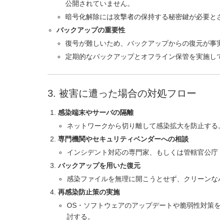
公開されていません。
暗号化解除には攻撃者の保持する秘密鍵が必要と
バックアップの重要性
復号が難しいため、バックアップからの復元が事
定期的なバックアップとオフライン保管を実施し
3. 被害に遭った場合の対処フロー
感染端末やサーバの隔離
ネットワークから切り離して感染拡大を防止する
専門機関やセキュリティベンダーへの相談
インシデント対応の専門家、もしくは管轄官公庁
バックアップを用いた復元
感染ファイルを無理に開こうとせず、クリーンな
再感染防止策の実施
OS・ソフトウェアのアップデートや脆弱性対策
討する。