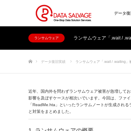
データ復
ランサムウェア「.wait / .
ランサムウェア
ホーム
データ復旧実績
ランサムウェア「.wait / .waitin
近年、国内外を問わずランサムウェア被害が急増してお
影響を及ぼすケースが相次いでいます。今回は、ファイルの拡張子
「ReadMe.hta」といったランサムノートが生成されるラ
と対策をまとめました。
1. ランサムウェアの概要