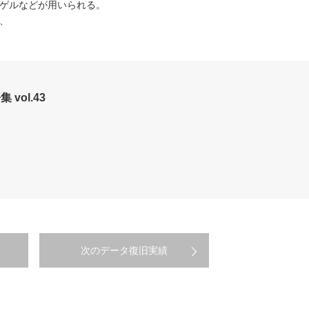
ゲルなどが用いられる。
、
vol.43
次のデータ復旧実績