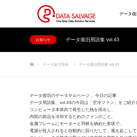
データ復
データ復旧用語集 vol.43
お知らせ
ホーム
データ復旧実績
データ復旧用語集 vol.43
データ復旧のデータサルベージ 、今日の記事
データ用語集、vol.43の今回は「空冷ファン」をご紹
コンピュータ本体内で発生した熱を排出し、
内部の部品を冷却するためのファンのこと。
金属フレームにモーターと羽根を納めた形状で、
電源が投入されると自動的に回りだして、風を起こして