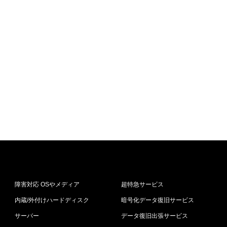
障害対応 OSやメディア
超特急サービス
内蔵/外付けハードディスク
暗号化データ復旧サービス
サーバー
データ復旧出張サービス